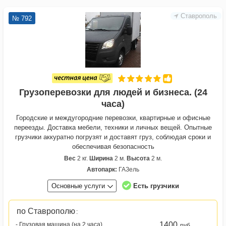
Ставрополь
№ 792
Грузоперевозки для людей и бизнеса. (24
часа)
Городские и междугородние перевозки, квартирные и офисные
переезды. Доставка мебели, техники и личных вещей. Опытные
грузчики аккуратно погрузят и доставят груз, соблюдая сроки и
обеспечивая безопасность
Вес
2 кг.
Ширина
2 м.
Высота
2 м.
Автопарк:
ГАЗель
Основные услуги
Есть грузчики
по Ставрополю
:
1400
- Грузовая машина (на 2 часа)
руб.